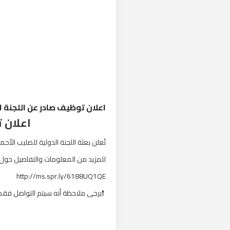
اعلان توظيف صادر عن اللجنة ال
اعلان ت
تُعلن بعثة اللجنة الدولية للصليب الأحمر في #الأردن عن حاجتها لتوظيف ( Officer
للمزيد من المعلومات والتفاصيل حول ال
http://ms.spr.ly/6188UQ1QE
❗️يرجى ملاحظة أنه سيتم التواصل فقط م