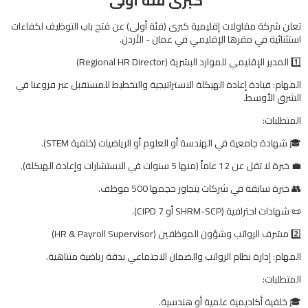
كبرى فئة أولى
تعلن شركة مقاولات إقليمية كبرى (فئة أولى) عن فتح باب التوظيف لكفاءات
استثنائية في مقرها الإقليمي في عمان - الأردن.
​1️⃣ المدير الإقليمي للموارد البشرية (Regional HR Director)
​المهام: قيادة إعادة الهيكلة الاستراتيجية والتخطيط للمستقبل عبر فروعنا في
الشرق الأوسط.
المتطلبات:
​🎓 شهادة جامعية في الهندسة أو العلوم أو الرياضيات (خلفية STEM).
​💼 خبرة لا تقل عن 12 عاماً (منها 5 سنوات في الاستشارات وإعادة الهيكلة).
​👥 خبرة سابقة في شركات يتجاوز حجمها 500 موظف.
​📜 شهادات احترافية (SHRM-SCP أو CIPD 7).
​2️⃣ مشرف الرواتب وشؤون الموظفين (HR & Payroll Supervisor)
​المهام: إدارة نظام الرواتب والضمان الاجتماعي بدقة رياضية متناهية.
المتطلبات:
​🎓 خلفية أكاديمية علمية أو هندسية.