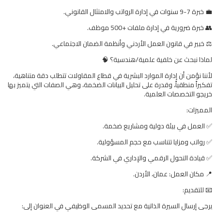
​💼 خبرة 7-9 سنوات في إدارة الرواتب والامتثال القانوني.
​👥 خبرة ضرورية في إدارة ملفات +500 موظف.
​⚖️ خبير في قانون العمل الأردني وأنظمة الضمان الاجتماعي.
​لماذا نبحث عن خلفية علمية/هندسية؟ 🧠
​لأننا نؤمن أن إدارة الموارد البشرية في قطاع المقاولات تتطلب دقة متناهية،
تفكيراً منطقياً، وقدرة على تحليل البيانات الضخمة، وهي الصفات التي يتميز بها
خريجو التخصصات العلمية.
​المميزات:
​✅ العمل في بيئة دولية ومشاريع ضخمة.
✅ رواتب ومزايا تتناسب مع حجم المسؤولية.
✅ قيادة التحول الرقمي والإداري في الشركة.
​📍 مكان العمل: عمان، الأردن.
​📧 للتقديم:
يرجى إرسال السيرة الذاتية مع تحديد المسمى الوظيفي في العنوان إلى: