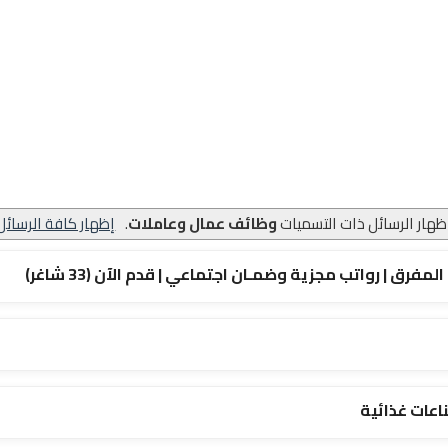
إظهار الرسائل ذات التسميات
وظائف عمال وعاملات
.
إظهار كافة الرسائل
ق | رواتب مجزية وضمـان اجتماعي | قدم الآن (33 شاغر)
عات غذائية